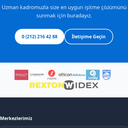
Uzman kadromuzla size en uygun işitme çözümünü
sunmak için buradayız.
0 (212) 216 42 88
İletişime Geçin
Merkezlerimiz