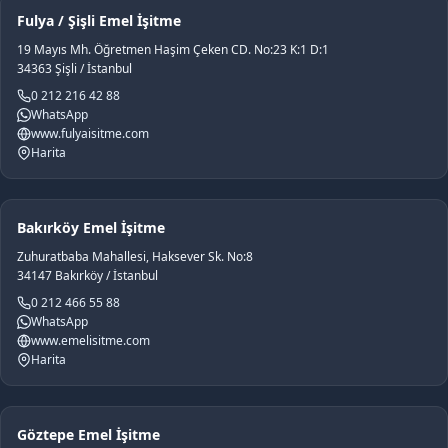
Fulya / Şişli Emel İşitme
19 Mayıs Mh. Öğretmen Haşim Çeken CD. No:23 K:1 D:1
34363 Şişli / İstanbul
0 212 216 42 88
WhatsApp
www.fulyaisitme.com
Harita
Bakırköy Emel İşitme
Zuhuratbaba Mahallesi, Haksever Sk. No:8
34147 Bakırköy / İstanbul
0 212 466 55 88
WhatsApp
www.emelisitme.com
Harita
Göztepe Emel İşitme