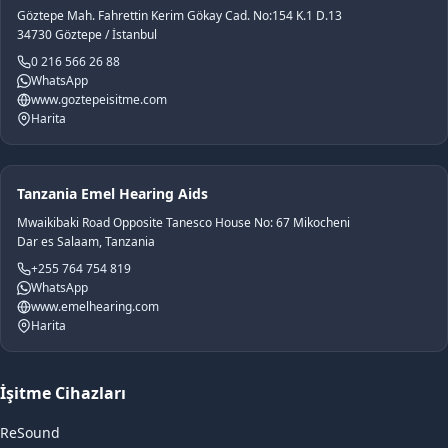
Göztepe Mah. Fahrettin Kerim Gökay Cad. No:154 K.1 D.13
34730 Göztepe / İstanbul
0 216 566 26 88
WhatsApp
www.goztepeisitme.com
Harita
Tanzania Emel Hearing Aids
Mwaikibaki Road Opposite Tanesco House No: 67 Mikocheni
Dar es Salaam, Tanzania
+255 764 754 819
WhatsApp
www.emelhearing.com
Harita
İşitme Cihazları
ReSound